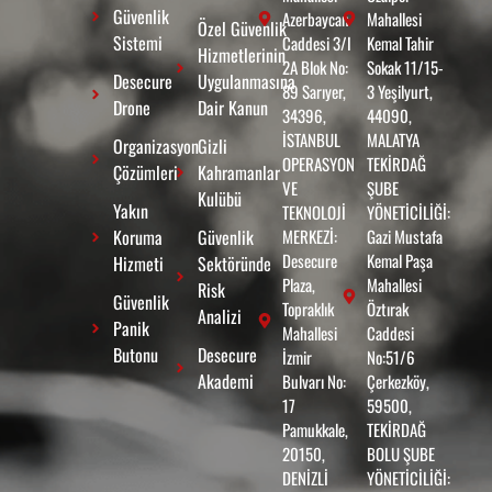
Güvenlik
Azerbaycan
Mahallesi
Özel Güvenlik
Sistemi
Caddesi 3/I
Kemal Tahir
Hizmetlerinin
2A Blok No:
Sokak 11/15-
Desecure
Uygulanmasına
89 Sarıyer,
3 Yeşilyurt,
Drone
Dair Kanun
34396,
44090,
İSTANBUL
MALATYA
Organizasyon
Gizli
OPERASYON
TEKİRDAĞ
Çözümleri
Kahramanlar
VE
ŞUBE
Kulübü
Yakın
TEKNOLOJİ
YÖNETİCİLİĞİ:
Koruma
Güvenlik
MERKEZİ:
Gazi Mustafa
Desecure
Kemal Paşa
Hizmeti
Sektöründe
Plaza,
Mahallesi
Risk
Güvenlik
Topraklık
Öztırak
Analizi
Panik
Mahallesi
Caddesi
Butonu
Desecure
İzmir
No:51/6
Akademi
Bulvarı No:
Çerkezköy,
17
59500,
Pamukkale,
TEKİRDAĞ
20150,
BOLU ŞUBE
DENİZLİ
YÖNETİCİLİĞİ: