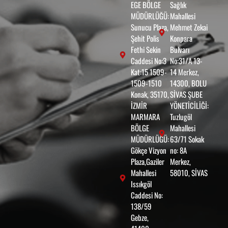
EGE BÖLGE
Sağlık
MÜDÜRLÜĞÜ:
Mahallesi
Sunucu Plaza,
Mehmet Zekai
Şehit Polis
Konpara
Fethi Sekin
Bulvarı
Caddesi No:3
No:31/A 13-
Kat:15 1509-
14 Merkez,
1509-1510
14300, BOLU
Konak, 35170,
SİVAS ŞUBE
İZMİR
YÖNETİCİLİĞİ:
MARMARA
Tuzlugöl
BÖLGE
Mahallesi
MÜDÜRLÜĞÜ:
63/71 Sokak
Gökçe Vizyon
no: 8A
Plaza,Gaziler
Merkez,
Mahallesi
58010, SİVAS
Issıkgöl
Caddesi No:
138/59
Gebze,