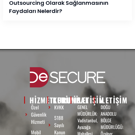
Outsourcing Olarak Sağlanmasının
Faydaları Nelerdir?
HİZMETLERİMİZ
KURUMSAL
ILETIŞIM
ILETIŞIM
Özel
KVKK
GENEL
DOĞU
MÜDÜRLÜK:
ANADOLU
Güvenlik
5188
Vadistanbul,
BÖLGE
Hizmeti
Sayılı
Ayazağa
MÜDÜRLÜĞÜ:
Mobil
Kanun
Mahallesi
Özalper