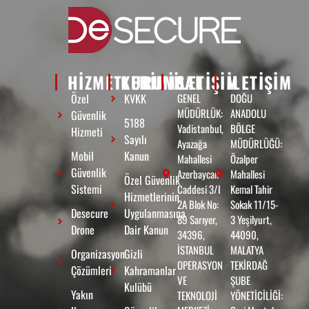
HİZMETLERİMİZ
KURUMSAL
ILETIŞIM
ILETIŞIM
Özel
KVKK
GENEL
DOĞU
MÜDÜRLÜK:
ANADOLU
Güvenlik
5188
Vadistanbul,
BÖLGE
Hizmeti
Sayılı
Ayazağa
MÜDÜRLÜĞÜ:
Mobil
Kanun
Mahallesi
Özalper
Güvenlik
Azerbaycan
Mahallesi
Özel Güvenlik
Sistemi
Caddesi 3/I
Kemal Tahir
Hizmetlerinin
2A Blok No:
Sokak 11/15-
Desecure
Uygulanmasına
89 Sarıyer,
3 Yeşilyurt,
Drone
Dair Kanun
34396,
44090,
İSTANBUL
MALATYA
Organizasyon
Gizli
OPERASYON
TEKİRDAĞ
Çözümleri
Kahramanlar
VE
ŞUBE
Kulübü
Yakın
TEKNOLOJİ
YÖNETİCİLİĞİ: