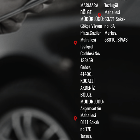
MARMARA
Tuzlugöl
BÖLGE
Mahallesi
MÜDÜRLÜĞÜ:
63/71 Sokak
Gökçe Vizyon
no: 8A
Plaza,Gaziler
Merkez,
Mahallesi
58010, SİVAS
Issıkgöl
Caddesi No:
138/59
Gebze,
41400,
KOCAELİ
AKDENİZ
BÖLGE
MÜDÜRLÜĞÜ:
Akşemsettin
Mahallesi
0111 Sokak
no:17B
Tarsus,