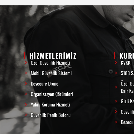
HİZMETLERİMİZ
KUR
Özel Güvenlik Hizmeti
KVKK
Mobil Güvenlik Sistemi
5188 Sa
Desecure Drone
Özel Gü
Dair K
Organizasyon Çözümleri
Gizli K
Yakın Koruma Hizmeti
Güvenli
Güvenlik Panik Butonu
Desecu