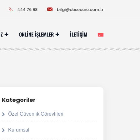
444 76 98
bilgi@desecure.com.tr
IZ
ONLINE İŞLEMLER
İLETIŞIM
Kategoriler
Özel Güvenlik Görevlileri
Kurumsal