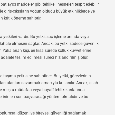
 patlayıcı maddeler gibi tehlikeli nesneleri tespit edebilir
ikle giriş-çıkışların yoğun olduğu büyük etkinliklerde ve
 kritik öneme sahiptir.
 yetkileri vardır. Bu yetki, suç işleme anında veya
ahale etmesini sağlar. Ancak, bu yetki sadece güvenlik
r. Yakalanan kişi, en kısa sürede kolluk kuvvetlerine
adalete teslim edilmesi süreci hızlandırılmış olur.
e taşıma yetkisine sahiptirler. Bu yetki, görevlerinin
ları alanları savunmak amacıyla kullanılır. Ancak, silah
ece meşru müdafaa veya hayatî tehlike anlarında
lilerinin en son başvuracağı yöntem olmalıdır ve bu
, toplumsal düzeni ve bireysel güvenliği sağlamak