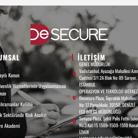
UMSAL
ILETIŞIM
GENEL MÜDÜRLÜK:
Vadistanbul, Ayazağa Mahallesi Aze
yılı Kanun
Caddesi 3/I 2A Blok No: 89 Sarıyer
İSTANBUL
venlik Hizmetlerinin Uygulanmasına
OPERASYON VE TEKNOLOJİ MERKEZİ
anun
Desecure Plaza, Topraklık Mahallesi 
ahramanlar Kulübü
No: 17 Pamukkale, 20150, DENİZLİ
EGE BÖLGE MÜDÜRLÜĞÜ:
k Sektöründe Risk Analizi
Sunucu Plaza, Şehit Polis Fethi Sek
No:3 Kat:15 1509-1509-1510 Konak
re Akademi
İZMİR