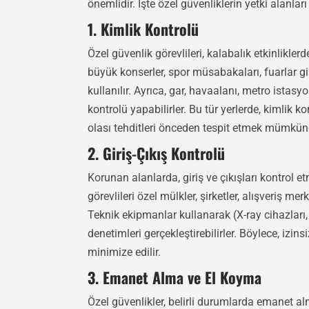
önemlidir. İşte özel güvenliklerin yetki alanlar
1. Kimlik Kontrolü
Özel güvenlik görevlileri, kalabalık etkinlikler
büyük konserler, spor müsabakaları, fuarlar gi
kullanılır. Ayrıca, gar, havaalanı, metro istas
kontrolü yapabilirler. Bu tür yerlerde, kimli
olası tehditleri önceden tespit etmek mümkün
2. Giriş-Çıkış Kontrolü
Korunan alanlarda, giriş ve çıkışları kontrol e
görevlileri özel mülkler, şirketler, alışveriş mer
Teknik ekipmanlar kullanarak (X-ray cihazları,
denetimleri gerçekleştirebilirler. Böylece, izinsi
minimize edilir.
3. Emanet Alma ve El Koyma
Özel güvenlikler, belirli durumlarda emanet al