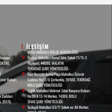
ILETIŞIM
DOĞU ANADOLU BÖLGE MÜDÜRLÜĞÜ:
rbaycan
Özalper Mahallesi Kemal Tahir Sokak 11/15-3
, 34396,
Yeşilyurt, 44090, MALATYA
TEKİRDAĞ ŞUBE YÖNETİCİLİĞİ:
:
Gazi Mustafa Kemal Paşa Mahallesi Öztırak
İzmir Bulvarı
Caddesi No:51/6 Çerkezköy, 59500, TEKİRDAĞ
BOLU ŞUBE YÖNETİCİLİĞİ:
Sağlık Mahallesi Mehmet Zekai Konpara Bulvarı
in Caddesi
No:31/A 13-14 Merkez, 14300, BOLU
, 35170,
SİVAS ŞUBE YÖNETİCİLİĞİ:
Tuzlugöl Mahallesi 63/71 Sokak no: 8A Merkez,