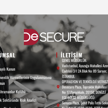
UMSAL
ILETIŞIM
GENEL MÜDÜRLÜK:
Vadistanbul, Ayazağa Mahallesi Aze
yılı Kanun
Caddesi 3/I 2A Blok No: 89 Sarıyer
İSTANBUL
venlik Hizmetlerinin Uygulanmasına
OPERASYON VE TEKNOLOJİ MERKEZİ
anun
Desecure Plaza, Topraklık Mahallesi 
ahramanlar Kulübü
No: 17 Pamukkale, 20150, DENİZLİ
EGE BÖLGE MÜDÜRLÜĞÜ:
k Sektöründe Risk Analizi
Sunucu Plaza, Şehit Polis Fethi Sek