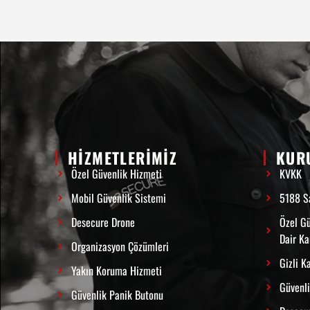
HİZMETLERİMİZ
KUR
Özel Güvenlik Hizmeti
KVKK
Mobil Güvenlik Sistemi
5188 Sa
Desecure Drone
Özel Gü
Dair K
Organizasyon Çözümleri
Gizli K
Yakın Koruma Hizmeti
Güvenli
Güvenlik Panik Butonu