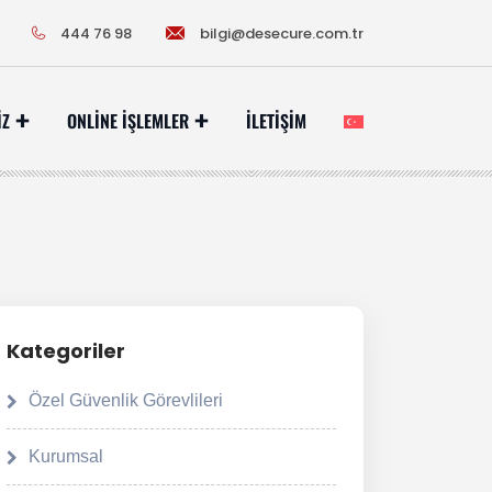
444 76 98
bilgi@desecure.com.tr
IZ
ONLINE İŞLEMLER
İLETIŞIM
Kategoriler
Özel Güvenlik Görevlileri
Kurumsal