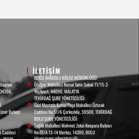
ILETIŞIM
DOĞU ANADOLU BÖLGE MÜDÜRLÜĞÜ:
rbaycan
Özalper Mahallesi Kemal Tahir Sokak 11/15-3
, 34396,
Yeşilyurt, 44090, MALATYA
TEKİRDAĞ ŞUBE YÖNETİCİLİĞİ:
:
Gazi Mustafa Kemal Paşa Mahallesi Öztırak
İzmir Bulvarı
Caddesi No:51/6 Çerkezköy, 59500, TEKİRDAĞ
BOLU ŞUBE YÖNETİCİLİĞİ:
Sağlık Mahallesi Mehmet Zekai Konpara Bulvarı
in Caddesi
No:31/A 13-14 Merkez, 14300, BOLU