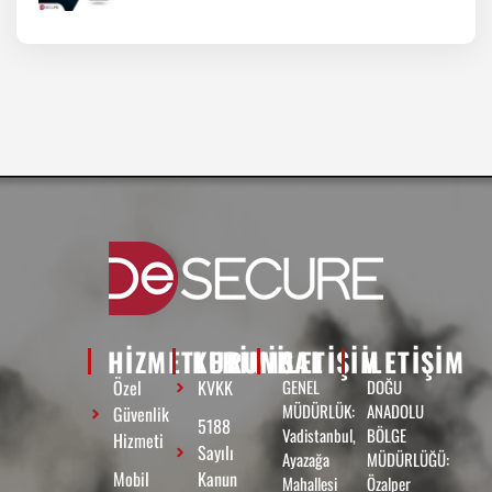
HİZMETLERİMİZ
KURUMSAL
ILETIŞIM
ILETIŞIM
Özel
KVKK
GENEL
DOĞU
MÜDÜRLÜK:
ANADOLU
Güvenlik
5188
Vadistanbul,
BÖLGE
Hizmeti
Sayılı
Ayazağa
MÜDÜRLÜĞÜ:
Mobil
Kanun
Mahallesi
Özalper