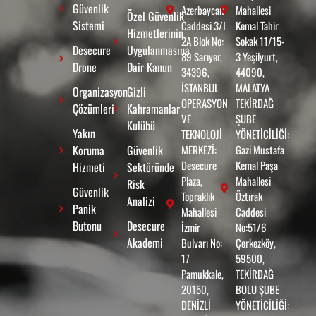
Güvenlik
Azerbaycan
Mahallesi
Özel Güvenlik
Sistemi
Caddesi 3/I
Kemal Tahir
Hizmetlerinin
2A Blok No:
Sokak 11/15-
Desecure
Uygulanmasına
89 Sarıyer,
3 Yeşilyurt,
Drone
Dair Kanun
34396,
44090,
İSTANBUL
MALATYA
Organizasyon
Gizli
OPERASYON
TEKİRDAĞ
Çözümleri
Kahramanlar
VE
ŞUBE
Kulübü
Yakın
TEKNOLOJİ
YÖNETİCİLİĞİ:
Koruma
Güvenlik
MERKEZİ:
Gazi Mustafa
Desecure
Kemal Paşa
Hizmeti
Sektöründe
Plaza,
Mahallesi
Risk
Güvenlik
Topraklık
Öztırak
Analizi
Panik
Mahallesi
Caddesi
Butonu
Desecure
İzmir
No:51/6
Akademi
Bulvarı No:
Çerkezköy,
17
59500,
Pamukkale,
TEKİRDAĞ
20150,
BOLU ŞUBE
DENİZLİ
YÖNETİCİLİĞİ: