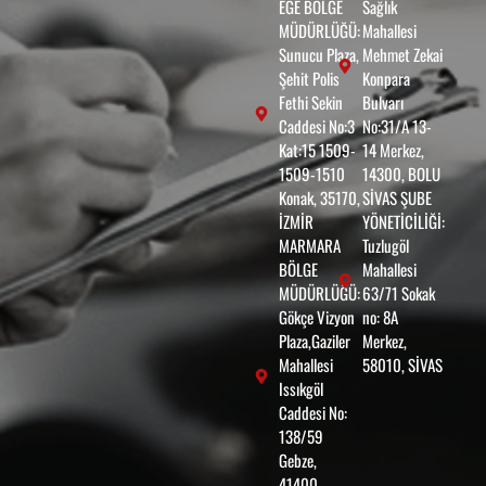
EGE BÖLGE
Sağlık
MÜDÜRLÜĞÜ:
Mahallesi
Sunucu Plaza,
Mehmet Zekai
Şehit Polis
Konpara
Fethi Sekin
Bulvarı
Caddesi No:3
No:31/A 13-
Kat:15 1509-
14 Merkez,
1509-1510
14300, BOLU
Konak, 35170,
SİVAS ŞUBE
İZMİR
YÖNETİCİLİĞİ:
MARMARA
Tuzlugöl
BÖLGE
Mahallesi
MÜDÜRLÜĞÜ:
63/71 Sokak
Gökçe Vizyon
no: 8A
Plaza,Gaziler
Merkez,
Mahallesi
58010, SİVAS
Issıkgöl
Caddesi No:
138/59
Gebze,
41400,